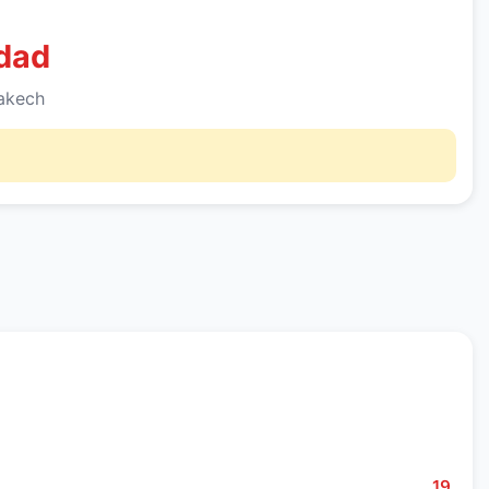
dad
rakech
19