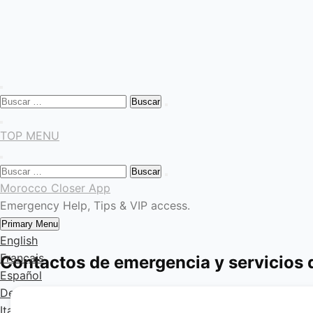
Skip
to
content
Buscar:
TOP MENU
Buscar:
Morocco Closer App
Emergency Help, Tips & VIP access.
Primary Menu
English
Français
Contactos de emergencia y servicios
Español
Deutsch
Italiano