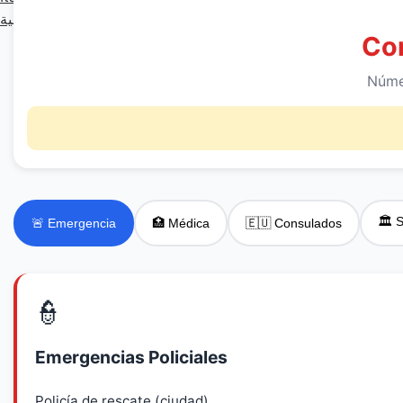
العربية
Co
Númer
🏛️ 
🚨 Emergencia
🏥 Médica
🇪🇺 Consulados
👮
Emergencias Policiales
Policía de rescate (ciudad)