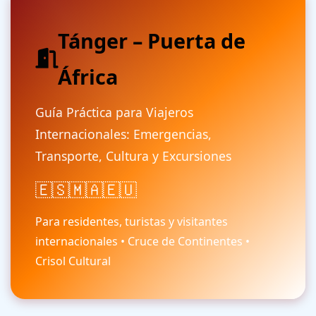
Tánger – Puerta de
África
Guía Práctica para Viajeros
Internacionales: Emergencias,
Transporte, Cultura y Excursiones
🇪🇸
🇲🇦
🇪🇺
Para residentes, turistas y visitantes
internacionales • Cruce de Continentes •
Crisol Cultural