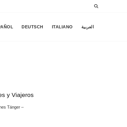
PAÑOL
DEUTSCH
ITALIANO
العربية
s y Viajeros
ones Tánger –