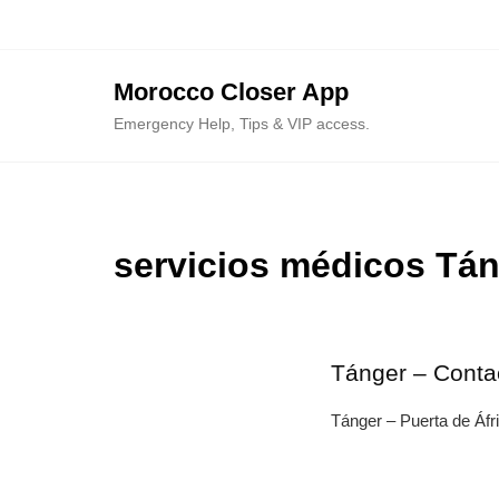
Skip
to
content
Morocco Closer App
Emergency Help, Tips & VIP access.
servicios médicos Tá
Tánger – Conta
Tánger – Puerta de Áfr