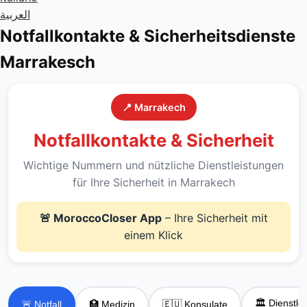
العربية
Notfallkontakte & Sicherheitsdienste
Marrakesch
📍 Marrakech
Notfallkontakte & Sicherheit
Wichtige Nummern und nützliche Dienstleistungen
für Ihre Sicherheit in Marrakech
🚨 MoroccoCloser App
– Ihre Sicherheit mit
einem Klick
🏛️ Dienstle
🚨 Notfall
🏥 Medizin
🇪🇺 Konsulate