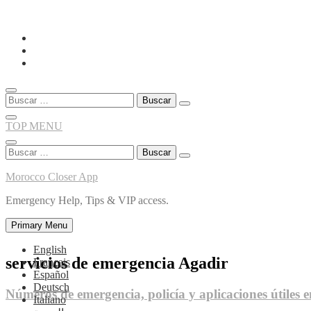
Skip
to
content
Buscar:
TOP MENU
Buscar:
Morocco Closer App
Emergency Help, Tips & VIP access.
Primary Menu
English
servicios de emergencia Agadir
Français
Español
Deutsch
Números de emergencia, policía y aplicaciones útiles 
Italiano