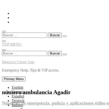
Skip
to
content
Buscar:
TOP MENU
Buscar:
Morocco Closer App
Emergency Help, Tips & VIP access.
Primary Menu
English
número ambulancia Agadir
Français
Español
Deutsch
Números de emergencia, policía y aplicaciones útiles 
Italiano