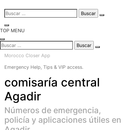
Skip
Buscar:
to
content
TOP MENU
Buscar:
Morocco Closer App
Emergency Help, Tips & VIP access.
comisaría central
Agadir
Números de emergencia,
policía y aplicaciones útiles en
Agadir