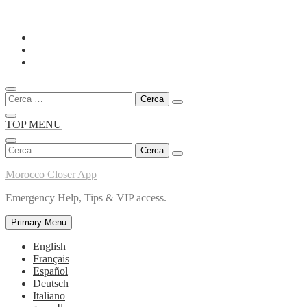
Skip
to
content
Ricerca
per:
TOP MENU
Ricerca
per:
Morocco Closer App
Emergency Help, Tips & VIP access.
Primary Menu
English
Français
Español
Deutsch
Italiano