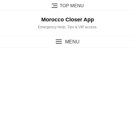
Skip
TOP MENU
to
content
Morocco Closer App
Emergency Help, Tips & VIP access.
MENU