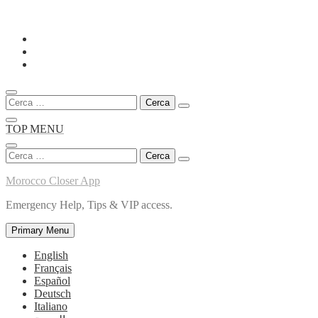
Skip
to
content
Ricerca
per:
TOP MENU
Ricerca
per:
Morocco Closer App
Emergency Help, Tips & VIP access.
Primary Menu
English
Français
Español
Deutsch
Italiano