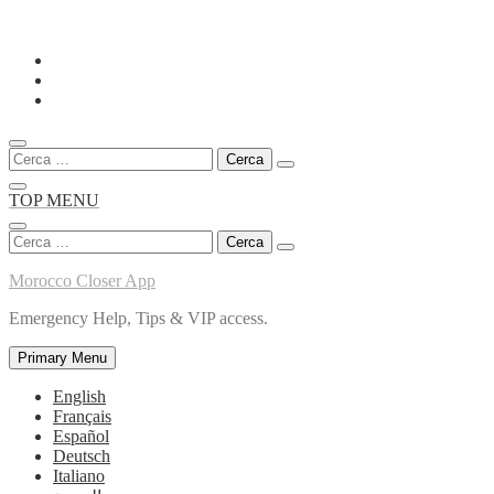
Skip
to
content
Ricerca
per:
TOP MENU
Ricerca
per:
Morocco Closer App
Emergency Help, Tips & VIP access.
Primary Menu
English
Français
Español
Deutsch
Italiano