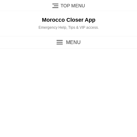
Skip
TOP MENU
to
content
Morocco Closer App
Emergency Help, Tips & VIP access.
MENU