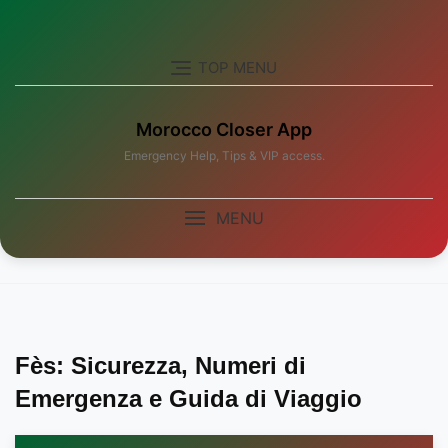
Skip
to
content
TOP MENU
Morocco Closer App
Emergency Help, Tips & VIP access.
MENU
Fès: Sicurezza, Numeri di
Emergenza e Guida di Viaggio