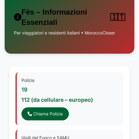
Fès – Informazioni
🇮🇹
Essenziali
Per viaggiatori e residenti italiani • MoroccoCloser
Polizia
19
112 (da cellulare – europeo)
Chiama Polizia
Vigili del Fuoco e SAMU