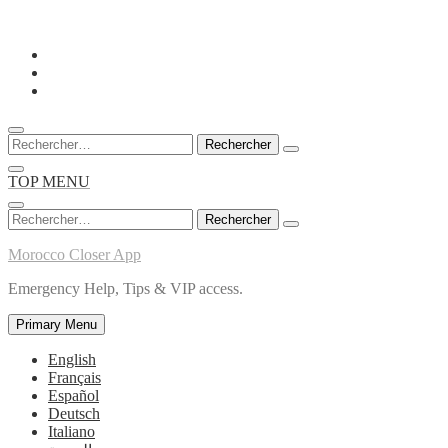
Skip
to
content
Rechercher :
TOP MENU
Rechercher :
Morocco Closer App
Emergency Help, Tips & VIP access.
Primary Menu
English
Français
Español
Deutsch
Italiano