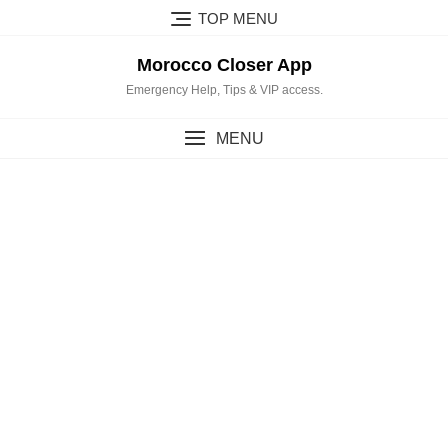
Skip
TOP MENU
to
content
Morocco Closer App
Emergency Help, Tips & VIP access.
MENU