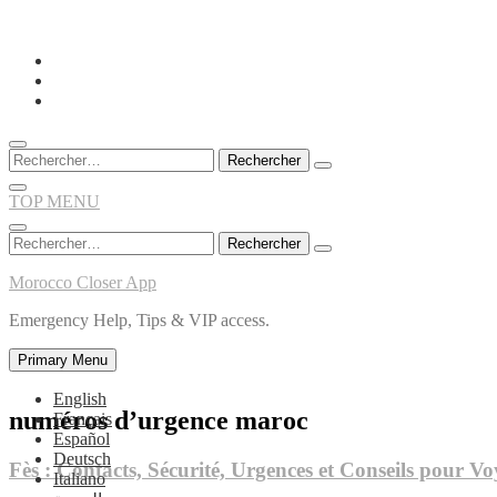
Skip
to
content
Rechercher :
TOP MENU
Rechercher :
Morocco Closer App
Emergency Help, Tips & VIP access.
Primary Menu
English
numéros d’urgence maroc
Français
Español
Deutsch
Fès : Contacts, Sécurité, Urgences et Conseils pour V
Italiano