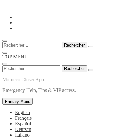
Skip
to
content
Rechercher :
TOP MENU
Rechercher :
Morocco Closer App
Emergency Help, Tips & VIP access.
Primary Menu
English
Français
Español
Deutsch
Italiano