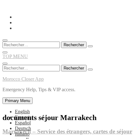
Skip
to
content
Rechercher :
TOP MENU
Rechercher :
Morocco Closer App
Emergency Help, Tips & VIP access.
Primary Menu
English
documents séjour Marrakech
Français
Español
Deutsch
Marrakech – Service des étrangers, cartes de séjour
Italiano