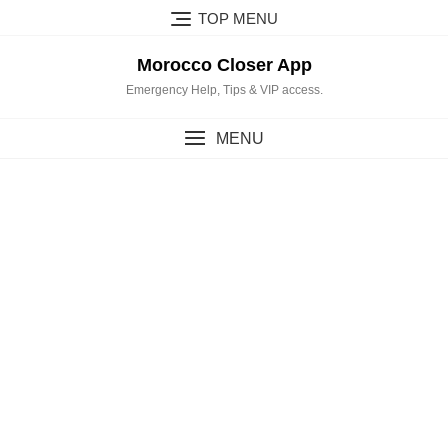
Skip
TOP MENU
to
content
Morocco Closer App
Emergency Help, Tips & VIP access.
MENU