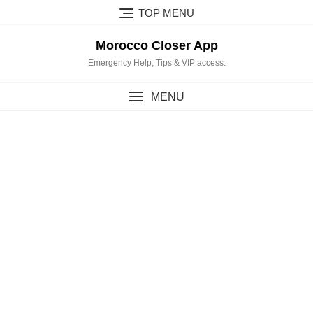
Skip
TOP MENU
to
content
Morocco Closer App
Emergency Help, Tips & VIP access.
MENU