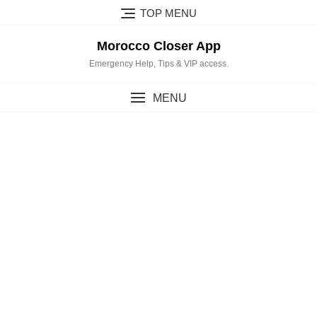
Skip
TOP MENU
to
content
Morocco Closer App
Emergency Help, Tips & VIP access.
MENU