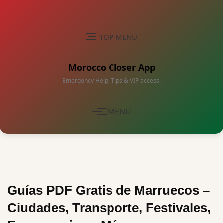
Skip
to
content
TOP MENU
Morocco Closer App
Emergency Help, Tips & VIP access.
MENU
Guías PDF Gratis de Marruecos –
Ciudades, Transporte, Festivales,