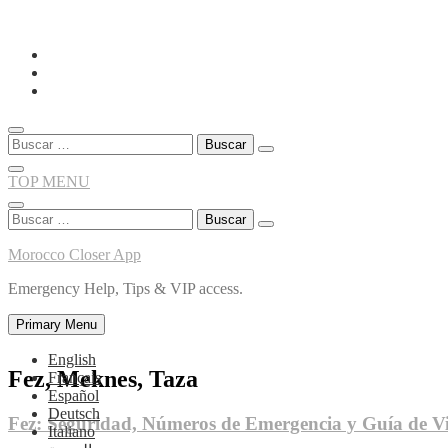
Skip
to
content
Buscar:
TOP MENU
Buscar:
Morocco Closer App
Emergency Help, Tips & VIP access.
Primary Menu
English
Fez, Meknes, Taza
Français
Español
Deutsch
Fez: Seguridad, Números de Emergencia y Guía de Vi
Italiano