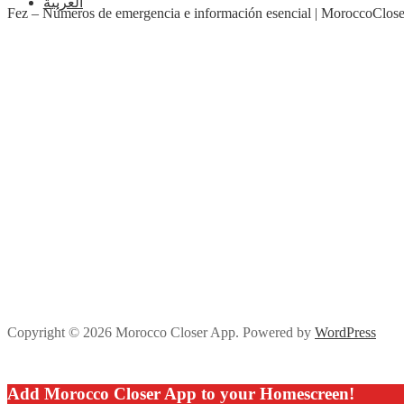
العربية
Fez – Números de emergencia e información esencial | MoroccoClose
Copyright © 2026 Morocco Closer App. Powered by
WordPress
Add Morocco Closer App to your Homescreen!