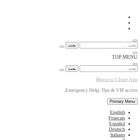
Skip
to
content
البحث
عن:
TOP MENU
البحث
عن:
Morocco Closer App
Emergency Help, Tips & VIP access.
Primary Menu
English
Français
Español
Deutsch
Italiano