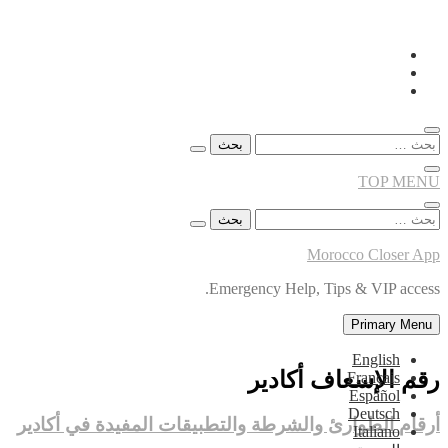
Skip
to
content
البحث
عن:
TOP MENU
البحث
عن:
Morocco Closer App
Emergency Help, Tips & VIP access.
Primary Menu
English
رقم الإسعاف أكادير
Français
Español
Deutsch
أرقام الطوارئ والشرطة والتطبيقات المفيدة في أكادير
Italiano