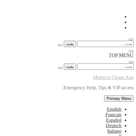
Skip
to
content
البحث
عن:
TOP MENU
البحث
عن:
Morocco Closer App
Emergency Help, Tips & VIP access.
Primary Menu
English
Français
Español
Deutsch
Italiano