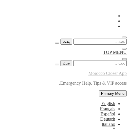
Skip
to
content
البحث
عن:
TOP MENU
البحث
عن:
Morocco Closer App
Emergency Help, Tips & VIP access.
Primary Menu
English
Français
Español
Deutsch
Italiano