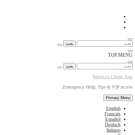
Skip
to
content
البحث
عن:
TOP MENU
البحث
عن:
Morocco Closer App
Emergency Help, Tips & VIP access.
Primary Menu
English
Français
Español
Deutsch
Italiano