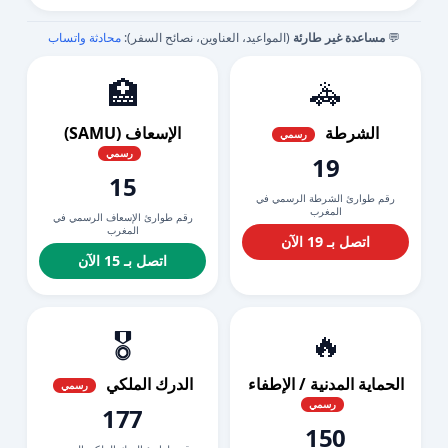
💬
مساعدة غير طارئة
(المواعيد، العناوين، نصائح السفر):
محادثة واتساب
🏥
🚓
الشرطة
الإسعاف (SAMU)
رسمي
رسمي
19
15
رقم طوارئ الشرطة الرسمي في
المغرب
رقم طوارئ الإسعاف الرسمي في
المغرب
اتصل بـ 19 الآن
اتصل بـ 15 الآن
🎖️
🔥
الحماية المدنية / الإطفاء
الدرك الملكي
رسمي
رسمي
177
150