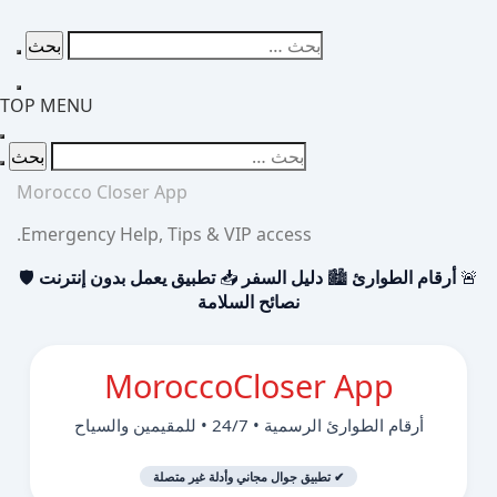
p
البحث
o
عن:
t
TOP MENU
البحث
عن:
Morocco Closer App
Emergency Help, Tips & VIP access.
🚨
أرقام الطوارئ
🏙️
دليل السفر
📥
تطبيق يعمل بدون إنترنت
🛡️
نصائح السلامة
MoroccoCloser App
أرقام الطوارئ الرسمية • 24/7 • للمقيمين والسياح
✔ تطبيق جوال مجاني وأدلة غير متصلة