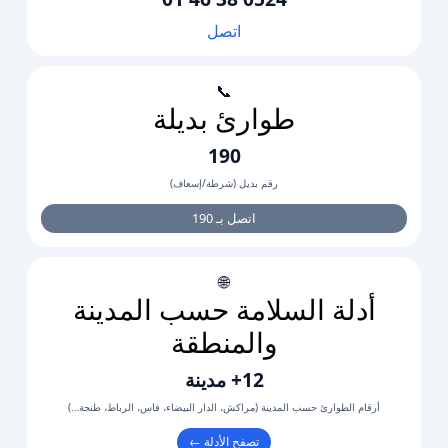
اتصل
📞
طوارئ بديلة
190
رقم بديل (شرطة/إسعاف)
اتصل بـ 190
🌐
أدلة السلامة حسب المدينة
والمنطقة
12+ مدينة
أرقام الطوارئ حسب المدينة (مراكش، الدار البيضاء، فاس، الرباط، طنجة…)
تصفح الأدلة ←