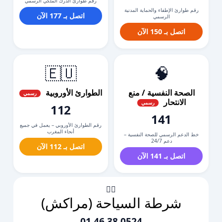
رقم طوارئ الدرك الملكي الرسمي
رقم طوارئ الإطفاء والحماية المدنية
اتصل بـ 177 الآن
الرسمي
اتصل بـ 150 الآن
🇪🇺
🧠
الصحة النفسية / منع
الطوارئ الأوروبية
رسمي
الانتحار
رسمي
112
141
رقم الطوارئ الأوروبي – يعمل في جميع
أنحاء المغرب
خط الدعم الرسمي للصحة النفسية –
دعم 24/7
اتصل بـ 112 الآن
اتصل بـ 141 الآن
👮‍♂️
شرطة السياحة (مراكش)
0524 38 46 01