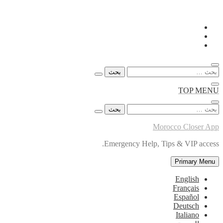
Skip
to
content
البحث
عن:
TOP MENU
البحث
عن:
Morocco Closer App
Emergency Help, Tips & VIP access.
Primary Menu
English
Français
Español
Deutsch
Italiano